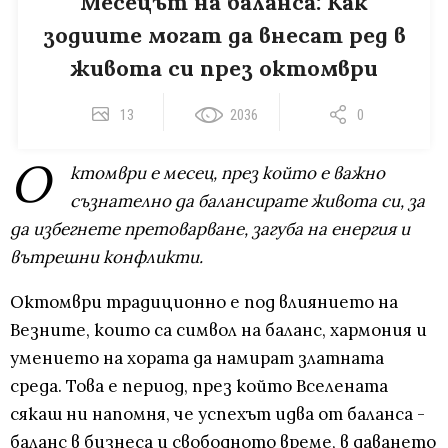
Месецът на баланса: Как
зодиите могат да внесат ред в
живота си през октомври
13
2036
0
О
ктомври е месец, през който е важно
съзнателно да балансирате живота си, за
да избегнете претоварване, загуба на енергия и
вътрешни конфликти.
Октомври традиционно е под влиянието на
Везните, които са символ на баланс, хармония и
умението на хората да намират златната
среда. Това е период, през който Вселената
сякаш ни напомня, че успехът идва от баланса -
баланс в бизнеса и свободното време, в даването