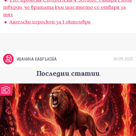
твърди, че вратата към щастието се отваря за
тях
Ангелски хороскоп за 1 октомври
30.09.2025
ИВАНИНА КАВРЪКОВА
Последни статии