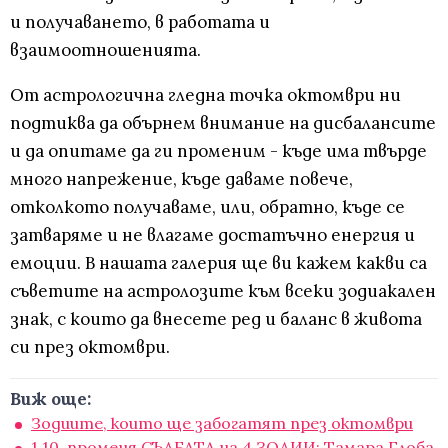
и получаването, в работата и
взаимоотношенията.
От астрологична гледна точка октомври ни
подтиква да обърнем внимание на дисбалансите
и да опитаме да ги променим - къде има твърде
много напрежение, къде даваме повече,
отколкото получаваме, или, обратно, къде се
затваряме и не влагаме достатъчно енергия и
емоции. В нашата галерия ще ви кажем какви са
съветите на астролозите към всеки зодиакален
знак, с които да внесете ред и баланс в живота
си през октомври.
Виж още:
Зодиите, които ще забогатят през октомври
1.10. променя СЪДБАТА на 4 ЗОДИИ: Тамара Глоба