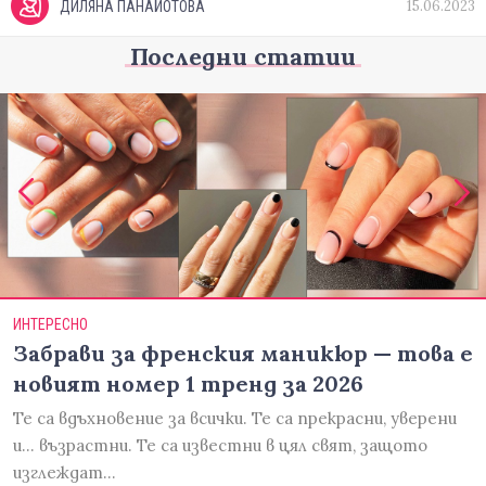
15.06.2023
ДИЛЯНА ПАНАЙОТОВА
Последни статии
ИНТЕРЕСНО
Забрави за френския маникюр — това е
новият номер 1 тренд за 2026
Те са вдъхновение за всички. Те са прекрасни, уверени
и... възрастни. Те са известни в цял свят, защото
изглеждат…