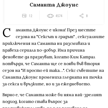
Саманта Джоунс
12
4574
8
С
аманта Джоунс е икона! През шестте
сезона на "Сексът и градът" , сексуалните
приключения на Саманта ни разсмиваха и
правеха сериала по-добър. Има причина
феновете да празнуват, когато Ким Катрал
потвърди, че Саманта ще се появи във втория
сезон на "И просто ей така…". Секс съветите на
Саманта Джоунс промениха гледната ни точка
за секса и връзките, но и за ежедневието.
Вярно е, че Саманта може би няма най-зрелият
подход, когато става въпрос за