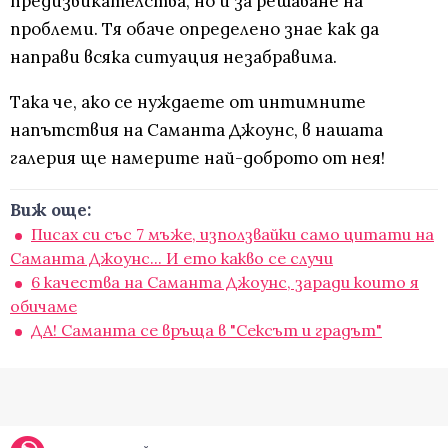
предизвикателства, но и за решаване на
проблеми. Тя обаче определено знае как да
направи всяка ситуация незабравима.
Така че, ако се нуждаете от интимните
напътствия на Саманта Джоунс, в нашата
галерия ще намерите най-доброто от нея!
Виж още:
Писах си със 7 мъже, използвайки само цитати на
Саманта Джоунс... И ето какво се случи
6 качества на Саманта Джоунс, заради които я
обичаме
ДА! Саманта се връща в "Сексът и градът"