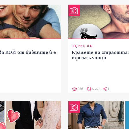
ЗОДИИТЕ И АЗ
ва КОЙ от бившите ѝ е
Кралете на страстта: 
триъгълници
3561
6 мин
1