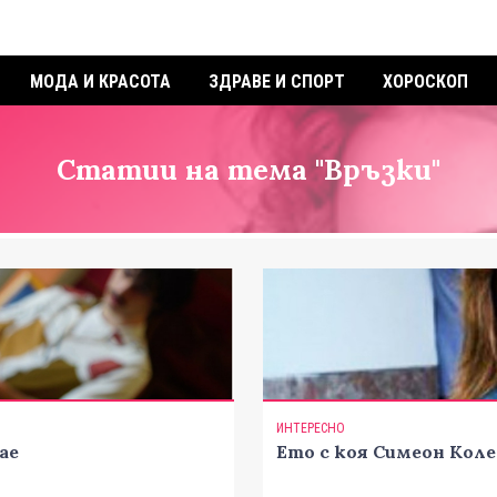
МОДА И КРАСОТА
ЗДРАВЕ И СПОРТ
ХОРОСКОП
Статии на тема "Връзки"
ИНТЕРЕСНО
ае
Ето с коя Симеон Кол