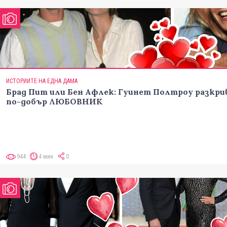
ИСТОРИИТЕ НА ЕДНА ДАМА
Брад Пит или Бен Афлек: Гуинет Полтроу разкри
по-добър ЛЮБОВНИК
944
4 мин
0