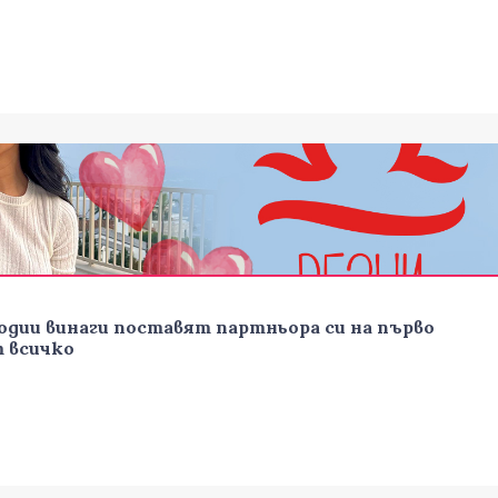
одии винаги поставят партньора си на първо
т всичко