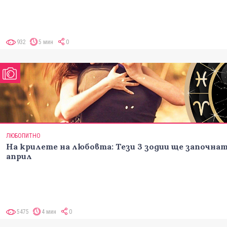
932
5 мин
0
ЛЮБОПИТНО
На крилете на любовта: Тези 3 зодии ще започна
април
5475
4 мин
0