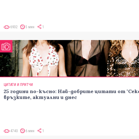
6932
5 мин
1
ЦИТАТИ И ПРИТЧИ
25 години по-късно: Най-добрите цитати от "Сек
връзките, актуални и днес
4740
6 мин
1