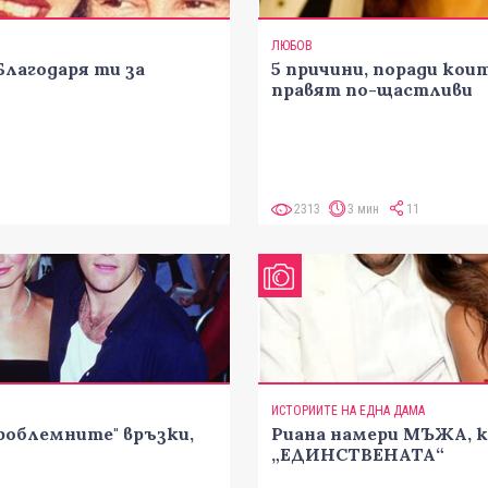
ЛЮБОВ
Благодаря ти за
5 причини, поради ко
правят по-щастливи
2313
3 мин
11
ИСТОРИИТЕ НА ЕДНА ДАМА
"проблемните" връзки,
Риана намери МЪЖА, ко
„ЕДИНСТВЕНАТА“