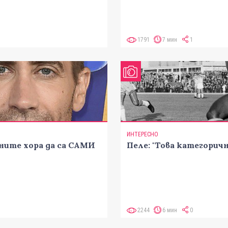
1791
7 мин
1
ИНТЕРЕСНО
ните хора да са САМИ
Пеле: "Това категорич
2244
6 мин
0