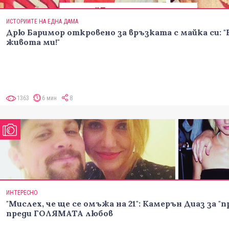
ИСТОРИИТЕ НА ЕДНА ДАМА
Дрю Баримор откровено за връзката с майка си: "
живота ми!"
1363
6 мин
8
ИНТЕРЕСНО
"Мислех, че ще се омъжа на 21": Камерън Диаз за 
преди ГОЛЯМАТА любов