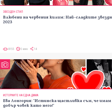
ЗВЕЗДЕН СТИЛ
Влюбени на червения килим: Най-сладките звездн
2023
8155
5 мин
14
ИСТОРИИТЕ НА ЕДНА ДАМА
Ева Лонгория: "Истинска щастливка съм, че имам 
добър човек като него!"