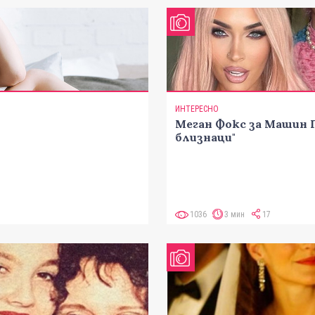
ИНТЕРЕСНО
Меган Фокс за Машин Г
близнаци"
1036
3 мин
17