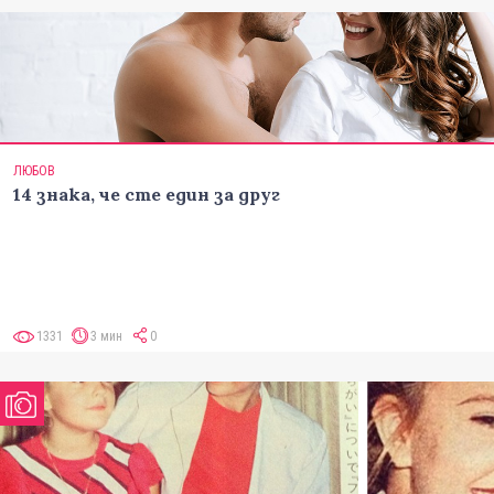
ЛЮБОВ
14 знака, че сте един за друг
1331
3 мин
0