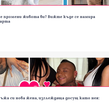
е промени живота ви? Вижте къде се намира
карта
ъжа си нова жена, изглеждаща досущ като нея: