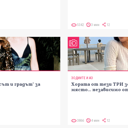
5342
3 мин
12
ЗОДИИТЕ И АЗ
сът и градът" за
Хората от тези ТРИ з
място... независимо о
3866
4 мин
12