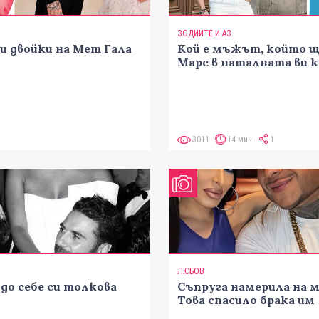
ЗОДИИТЕ И АЗ
и двойки на Мет Гала
Кой е мъжът, който щ
Марс в наталната ви 
3011
14 мин
1
ЛЮБОВ
до себе си толкова
Съпруга намерила на м
Това спасило брака им