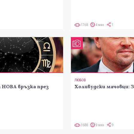
1768
4 мин
1
ЛЮБОВ
т НОВА връзка през
Холивудски мачовци:
1688
9 мин
9