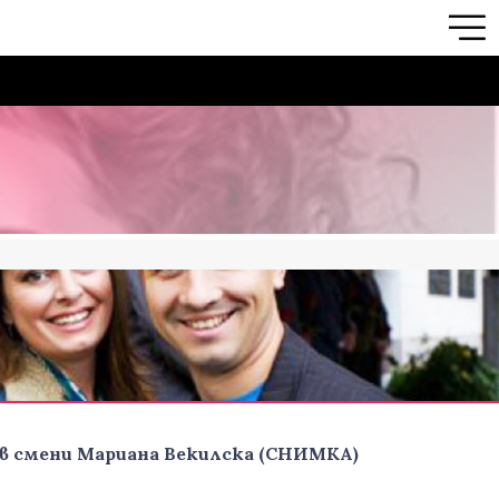
ев смени Мариана Векилска (СНИМКА)