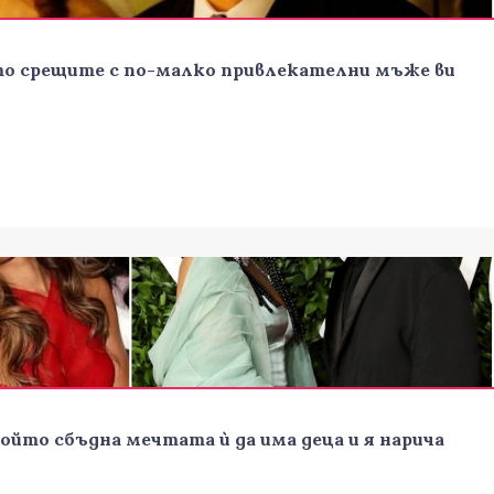
ито срещите с по-малко привлекателни мъже ви
йто сбъдна мечтата ѝ да има деца и я нарича