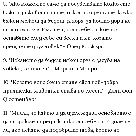
8. "Ако можехте само да почувствате колко сте
важни за живота на тези, които срещате; колко
важен можеш да бъдеш за хора, за които дори не
си и помислял. Има нещо от себе си, което
оставяте след себе си всеки път, когато
срещнете друг човек." - Фред Роджърс
9. "Искането да бъдеш някой друг е загуба на
човека, който си". - Мерилин Монро
10. "Когато една жена стане своя най-добра
приятелка, животът става по-лесен." - Даян фон
Фюстенберг
11. "Мисля, че както и да изглеждаш, основното е
да си доволен преди всичко от себе си. И знаете
ли, ако искате да подобрите това, което не