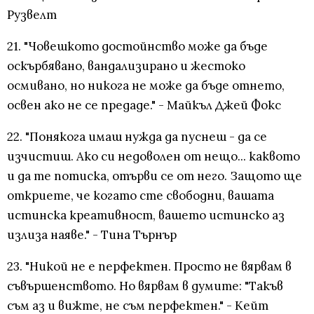
Рузвелт
21. "Човешкото достойнство може да бъде
оскърбявано, вандализирано и жестоко
осмивано, но никога не може да бъде отнето,
освен ако не се предаде." - Майкъл Джей Фокс
22. "Понякога имаш нужда да пуснеш - да се
изчистиш. Ако си недоволен от нещо... каквото
и да те потиска, отърви се от него. Защото ще
откриете, че когато сте свободни, вашата
истинска креативност, вашето истинско аз
излиза наяве." - Тина Търнър
23. "Никой не е перфектен. Просто не вярвам в
съвършенството. Но вярвам в думите: "Такъв
съм аз и вижте, не съм перфектен." - Кейт