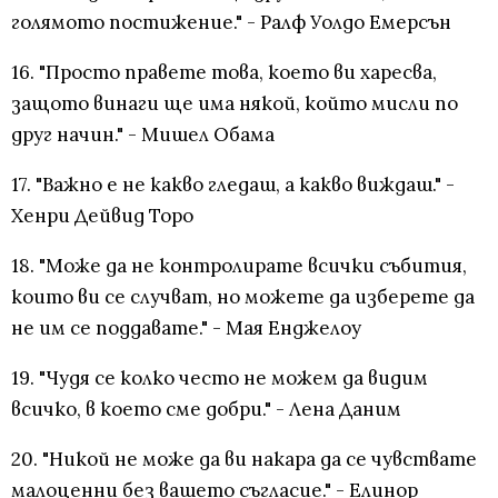
голямото постижение." - Ралф Уолдо Емерсън
16. "Просто правете това, което ви харесва,
защото винаги ще има някой, който мисли по
друг начин." - Мишел Обама
17. "Важно е не какво гледаш, а какво виждаш." -
Хенри Дейвид Торо
18. "Може да не контролирате всички събития,
които ви се случват, но можете да изберете да
не им се поддавате." - Мая Енджелоу
19. "Чудя се колко често не можем да видим
всичко, в което сме добри." - Лена Даним
20. "Никой не може да ви накара да се чувствате
малоценни без вашето съгласие." - Елинор