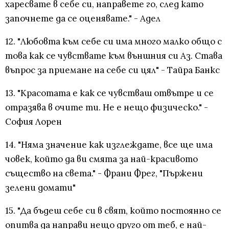
харесвате в себе си, направете го, след като
започнете да се оценявате." - Адел
12. "Любовта към себе си има много малко общо с
това как се чувствате към външния си Аз. Става
въпрос за приемане на себе си цял" - Тайра Банкс
13. "Красотата е как се чувстваш отвътре и се
отразява в очите ти. Не е нещо физическо." -
София Лорен
14. "Няма значение как изглеждате, все ще има
човек, който да ви смята за най-красивото
същество на света." - Франи Фрег, "Пържени
зелени домати"
15. "Да бъдеш себе си в свят, който постоянно се
опитва да направи нещо друго от теб, е най-