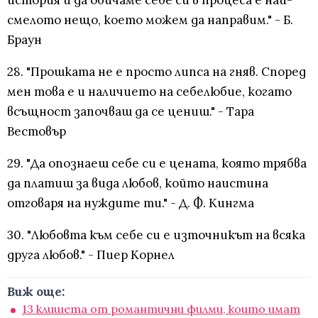
история и да обичаме себе си в процеса е най-
смелото нещо, което можем да направим." - Б.
Браун
28. "Прошката не е просто липса на гняв. Според
мен това е и наличието на себелюбие, когато
всъщност започваш да се цениш." - Тара
Вестовър
29. "Да опознаеш себе си е цената, която трябва
да платиш за вида любов, който наистина
отговаря на нуждите ти." - Д. Ф. Кингма
30. "Любовта към себе си е източникът на всяка
друга любов." - Пиер Корнел
Виж още:
13 клишета от романтични филми, които имат