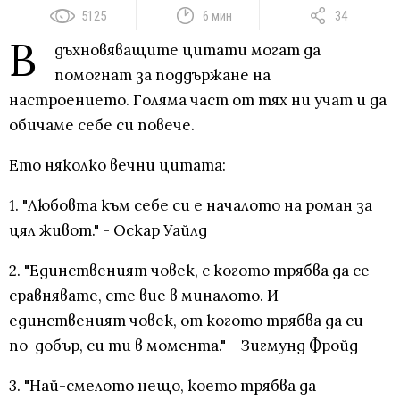
5125
6 мин
34
В
дъхновяващите цитати могат да
помогнат за поддържане на
настроението. Голяма част от тях ни учат и да
обичаме себе си повече.
Ето няколко вечни цитата:
1. "Любовта към себе си е началото на роман за
цял живот." - Оскар Уайлд
2. "Единственият човек, с когото трябва да се
сравнявате, сте вие ​​в миналото. И
единственият човек, от когото трябва да си
по-добър, си ти в момента." - Зигмунд Фройд
3. "Най-смелото нещо, което трябва да