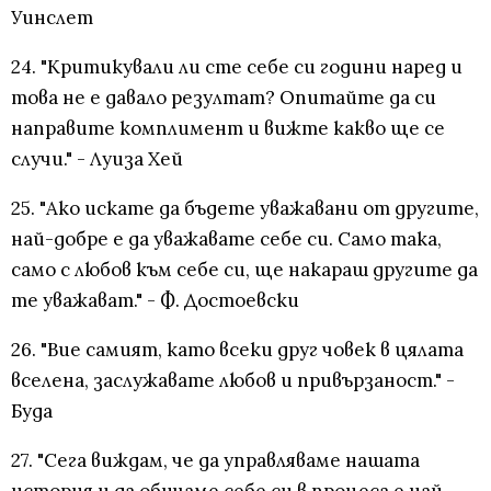
Уинслет
24. "Критикували ли сте себе си години наред и
това не е давало резултат? Опитайте да си
направите комплимент и вижте какво ще се
случи." - Луиза Хей
25. "Ако искате да бъдете уважавани от другите,
най-добре е да уважавате себе си. Само така,
само с любов към себе си, ще накараш другите да
те уважават." - Ф. Достоевски
26. "Вие самият, като всеки друг човек в цялата
вселена, заслужавате любов и привързаност." -
Буда
27. "Сега виждам, че да управляваме нашата