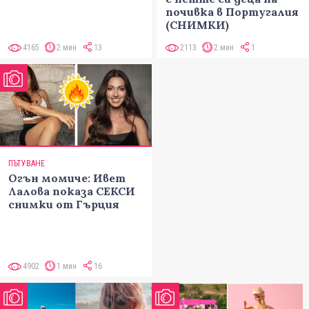
почивка в Португалия
(СНИМКИ)
4165
2 мин
13
2113
2 мин
1
ПЪТУВАНЕ
Огън момиче: Ивет
Лалова показа СЕКСИ
снимки от Гърция
4902
1 мин
16