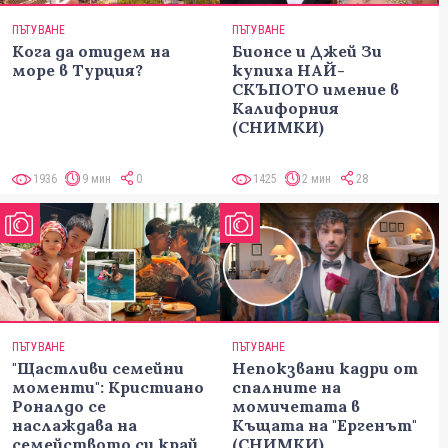
ПЪТУВАНЕ
ПЪТУВАНЕ
Кога да отидем на
Бионсе и Джей Зи
море в Турция?
купиха НАЙ-
СКЪПОТО имение в
Калифорния
(СНИМКИ)
1936
9 мин
0
1425
2 мин
28
ПЪТУВАНЕ
ПЪТУВАНЕ
"Щастливи семейни
Непокзвани кадри от
моменти": Кристиано
спалните на
Роналдо се
момичетата в
наслаждава на
Къщата на "Ергенът"
семейството си край
(СНИМКИ)