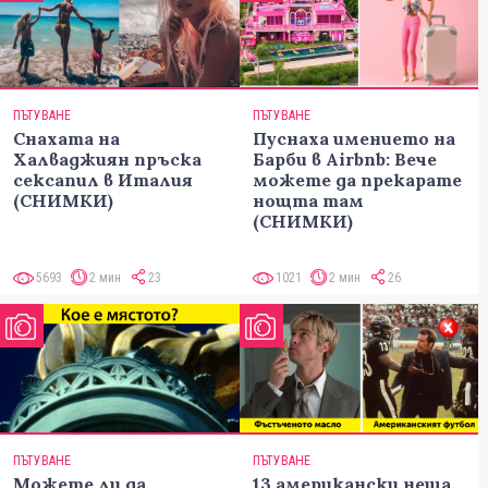
ПЪТУВАНЕ
ПЪТУВАНЕ
Снахата на
Пуснаха имението на
Халваджиян пръска
Барби в Airbnb: Вече
сексапил в Италия
можете да прекарате
(СНИМКИ)
нощта там
(СНИМКИ)
5693
2 мин
23
1021
2 мин
26
ПЪТУВАНЕ
ПЪТУВАНЕ
Можете ли да
13 американски неща,