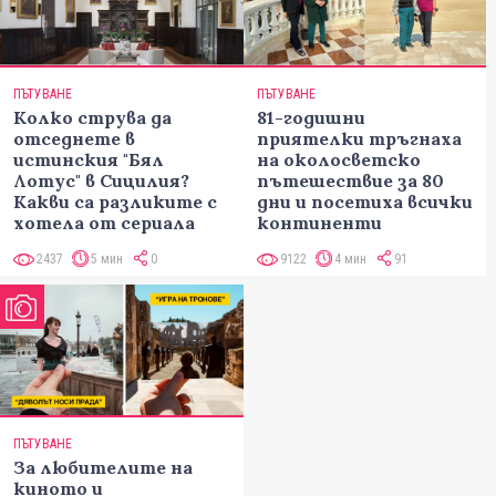
ПЪТУВАНЕ
ПЪТУВАНЕ
Колко струва да
81-годишни
отседнете в
приятелки тръгнаха
истинския "Бял
на околосветско
Лотус" в Сицилия?
пътешествие за 80
Какви са разликите с
дни и посетиха всички
хотела от сериала
континенти
2437
5 мин
0
9122
4 мин
91
ПЪТУВАНЕ
За любителите на
киното и