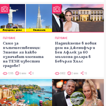
ПЪТУВАНЕ
ПЪТУВАНЕ
Само за
Надникнете в новия
пътешественици:
дом на Дженифър и
Знаете ли какво
Бен Афлек за 60
означават имената
милиона долара в
на ТЕЗИ известни
Бевърли Хилс
градове?
1395
6 мин
0
3802
2 мин
15