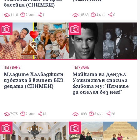
басейна (СНИМКИ)
1110
2 мин
1
18568
4 мин
0
ПЪТУВАНЕ
ПЪТУВАНЕ
Младите Халваджиян
Майката на Дензъл
избягаха в Египет БЕЗ
Уошингтън спасила
децата (СНИМКИ)
живота му: "Нямаше
да оцелея без нея!"
7975
2 мин
13
1098
5 мин
28