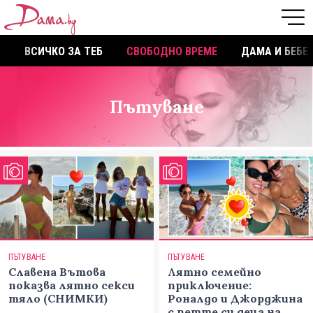
ВСИЧКО ЗА ТЕБ
СВОБОДНО ВРЕМЕ
ДАМА И БЕБЕ
Пътуване
ПЪТУВАНЕ
ПЪТУВАНЕ
Славена Вътова
Лятно семейно
показва лятно секси
приключение:
тяло (СНИМКИ)
Роналдо и Джорджина
с петте си деца на