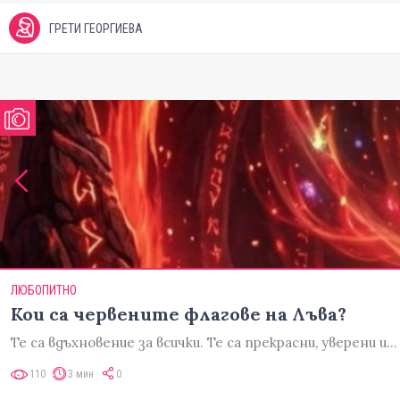
ГРЕТИ ГЕОРГИЕВА
ЛЮБОПИТНО
Кои са червените флагове на Лъва?
Те са вдъхновение за всички. Те са прекрасни, уверени и
110
3 мин
0