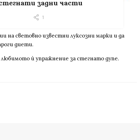
 стегнати задни части
1
ии на световно известни луксозни марки и да
троги диети.
 е любимото ѝ упражнение за стегнато дупе.