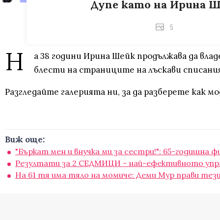
Дупе като на Ирина Ш
5
Н
а 38 години Ирина Шейк продължава да вла
блести на страниците на лъскави списания
Разгледайте галерията ни, за да разберете как м
Виж още:
"Бъркат мен и внучка ми за сестри!": 65-годишна
Резултати за 2 СЕДМИЦИ - най-ефективното упра
На 61 тя има тяло на момиче: Деми Мур прави тез