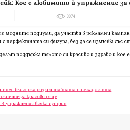
ейк: Кое е любимото ѝ упражнение за
3074
дее модните подиуми, да участва в рекламни кампан
 с перфектната си фигура, без да се измъчва със с
оделът поддържа тялото си красиво и здраво и кое
 фитнес блогърка разкри тайната на младостта
жнение за красиви ръце
и 4 упражнения всяка сутрин