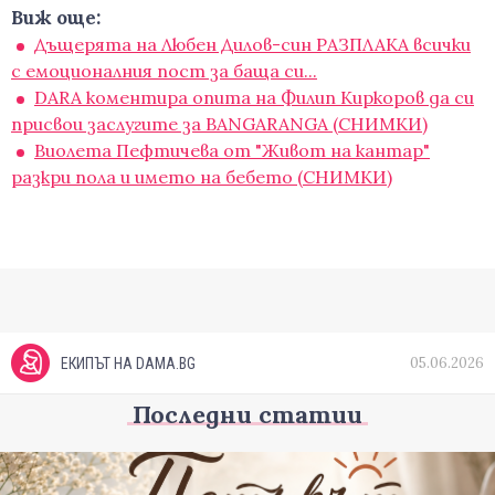
Виж още:
Дъщерята на Любен Дилов-син РАЗПЛАКА всички
с емоционалния пост за баща си...
DARA коментира опита на Филип Киркоров да си
присвои заслугите за BANGARANGA (СНИМКИ)
Виолета Пефтичева от "Живот на кантар"
разкри пола и името на бебето (СНИМКИ)
05.06.2026
ЕКИПЪТ НА DAMA.BG
Последни статии