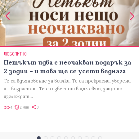
ЛЮБОПИТНО
Петъкът идва с неочакван подарък за
2 зодии – и това ще се усети веднага
Те са вдъхновение за всички. Те са прекрасни, уверени
и... възрастни. Те са известни в цял свят, защото
изглеждат…
4
2 мин
0