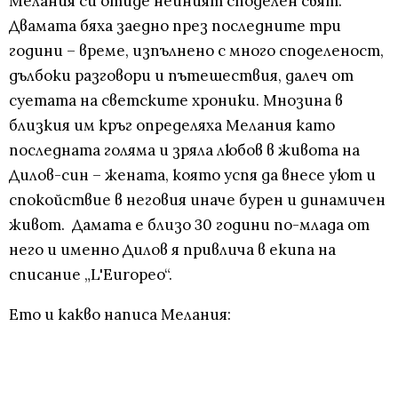
Мелания си отиде нейният споделен свят.
Двамата бяха заедно през последните три
години – време, изпълнено с много споделеност,
дълбоки разговори и пътешествия, далеч от
суетата на светските хроники. Мнозина в
близкия им кръг определяха Мелания като
последната голяма и зряла любов в живота на
Дилов-син – жената, която успя да внесе уют и
спокойствие в неговия иначе бурен и динамичен
живот. Дамата е близо 30 години по-млада от
него и именно Дилов я привлича в екипа на
списание „L'Europeo“.
Ето и какво написа Мелания: