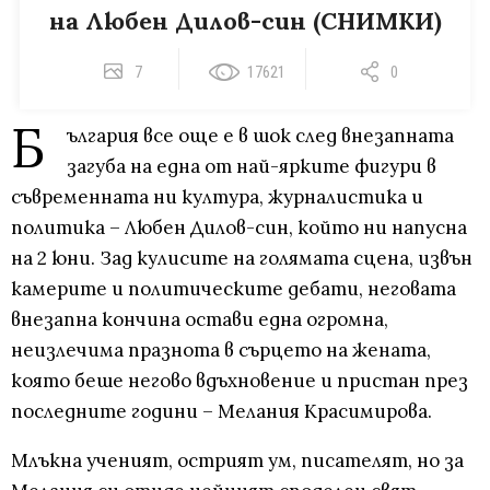
на Любен Дилов-син (СНИМКИ)
7
17621
0
Б
ългария все още е в шок след внезапната
загуба на една от най-ярките фигури в
съвременната ни култура, журналистика и
политика – Любен Дилов-син, който ни напусна
на 2 юни. Зад кулисите на голямата сцена, извън
камерите и политическите дебати, неговата
внезапна кончина остави една огромна,
неизлечима празнота в сърцето на жената,
която беше негово вдъхновение и пристан през
последните години – Мелания Красимирова.
Млъкна ученият, острият ум, писателят, но за