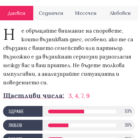
Дневен
Седмичен
Месечен
Любовен
Н
е обръщайте внимание на споровете,
които възникват днес, особено, ако те са
свързани с вашето семейство или партньор.
Възможно е да възникнат сериозни разногласия
между вас и ваш приятел. Не бъдете толкова
импулсивни, а анализирайте ситуацията и
поведението си.
Щастливи числа:
3, 4, 7, 9
ЗДРАВЕ
53%
ЛЮБОВ
30%