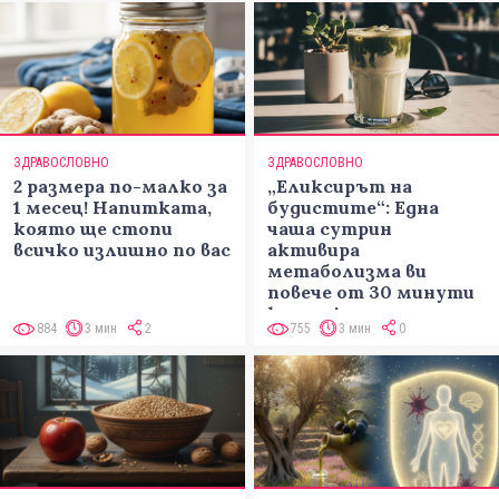
ЗДРАВОСЛОВНО
ЗДРАВОСЛОВНО
2 размера по-малко за
„Еликсирът на
1 месец! Напитката,
будистите“: Една
която ще стопи
чаша сутрин
всичко излишно по вас
активира
метаболизма ви
повече от 30 минути
кардио!
884
3 мин
2
755
3 мин
0