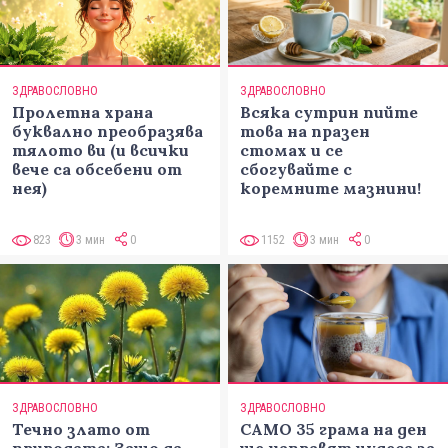
ЗДРАВОСЛОВНО
ЗДРАВОСЛОВНО
Пролетна храна
Всяка сутрин пийте
буквално преобразява
това на празен
тялото ви (и всички
стомах и се
вече са обсебени от
сбогувайте с
нея)
коремните мазнини!
823
3 мин
0
1152
3 мин
0
ЗДРАВОСЛОВНО
ЗДРАВОСЛОВНО
Течно злато от
САМО 35 грама на ден
природата: Защо да
ще направят чудеса за