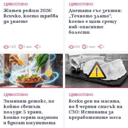
ЗДРАВОСЛОВНО
ЗДРАВОСЛОВНО
Житен режим 2026:
Диетата със зехтин:
Всичко, което трябва
„Течното злато“,
да знаете
което е щит срещу
най-опасните
болести
1435
5 мин
0
694
3 мин
0
ЗДРАВОСЛОВНО
ЗДРАВОСЛОВНО
Зимният детокс, по
Всеки ден на масата,
който светът
но в черния списък на
полудя: 5 храни,
СЗО: Истината за
които горят мазнини
преработените меса
и вдигат имунитета